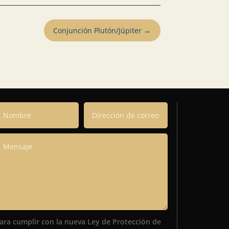
Conjunción Plutón/Júpiter
→
ara cumplir con la nueva Ley de Protección de