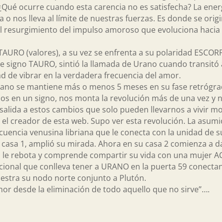
 ¿Qué ocurre cuando esta carencia no es satisfecha? La ene
 nos lleva al límite de nuestras fuerzas. Es donde se origina
 el resurgimiento del impulso amoroso que evoluciona hacia 
 TAURO (valores), a su vez se enfrenta a su polaridad ESCORP
de signo TAURO, sintió la llamada de Urano cuando transitó
d de vibrar en la verdadera frecuencia del amor.
ano se mantiene más o menos 5 meses en su fase retrógrad
años en un signo, nos monta la revolución más de una vez y 
r salida a estos cambios que solo pueden llevarnos a vivir 
l creador de esta web. Supo ver esta revolución. La asum
ecuencia venusina libriana que le conecta con la unidad de s
u casa 1, amplió su mirada. Ahora en su casa 2 comienza a d
da le rebota y comprende compartir su vida con una mujer 
cional que conlleva tener a URANO en la puerta 59 conectan
uestra su nodo norte conjunto a Plutón.
or desde la eliminación de todo aquello que no sirve”….