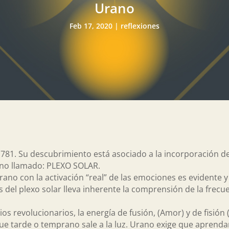
Urano
Feb 17, 2020
|
reflexiones
781. Su descubrimiento está asociado a la incorporación d
ano llamado: PLEXO SOLAR.
ano con la activación “real” de las emociones es evidente y
del plexo solar lleva inherente la comprensión de la frecu
os revolucionarios, la energía de fusión, (Amor) y de fisión
que tarde o temprano sale a la luz. Urano exige que aprend