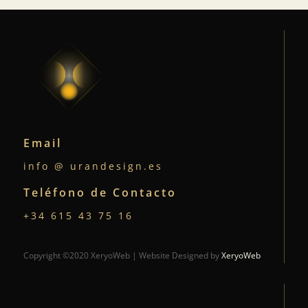
Email
info @ urandesign.es
Teléfono de Contacto
+34 615 43 75 16
Copyright ©2020 XeryoWeb | Website Designed by
XeryoWeb